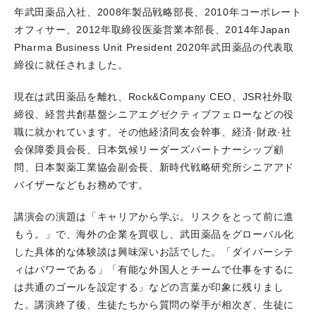
年武田薬品入社、2008年製品戦略部長、2010年コーポレート
オフィサー、2012年取締役医薬営業本部長、2014年Japan
Pharma Business Unit President 2020年武田薬品の代表取
締役に就任されました。
現在は武田薬品を離れ、Rock&Company CEO、JSR社外取
締役、経営共創基盤シニアエグゼクティブフェローなどの役
職に就かれています。その他経済同友会幹事、経済·財政·社
会保障委員会長、日本気候リーダーズパートナーシップ顧
問、日本製薬工業協会副会長、新時代戦略研究所シニアアド
バイザーなどもお務めです。
講演会の演題は「キャリアから学ぶ。リスクをとって前に進
もう。」で、海外の企業を買収し、武田薬品をグローバル化
した具体的な体験談は興味深いお話でした。「ダイバーシテ
ィはパワーである」「有能な外国人とチームで仕事をするに
は共通のゴールを設定する」などの言葉が印象に残りまし
た。講演終了後、生徒たちから質問の挙手が相次ぎ、生徒に