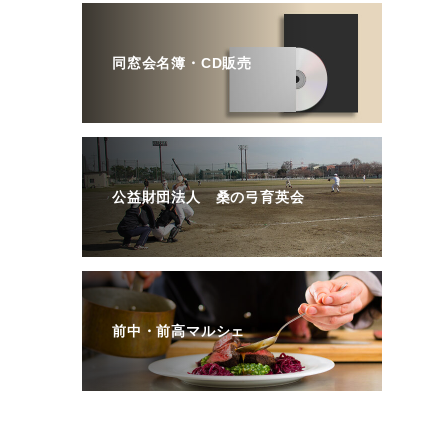
同窓会名簿・CD販売
公益財団法人 桑の弓育英会
前中・前高マルシェ