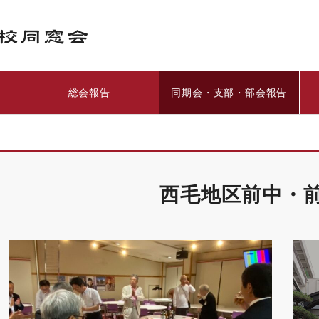
総会報告
同期会・支部・部会報告
西毛地区前中・