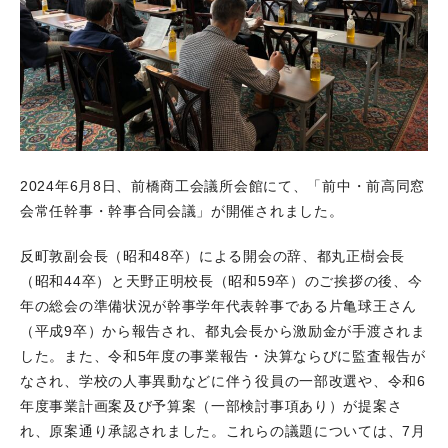
2024年6月8日、前橋商工会議所会館にて、「前中・前高同窓
会常任幹事・幹事合同会議」が開催されました。
反町敦副会長（昭和48卒）による開会の辞、都丸正樹会長
（昭和44卒）と天野正明校長（昭和59卒）のご挨拶の後、今
年の総会の準備状況が幹事学年代表幹事である片亀球王さん
（平成9卒）から報告され、都丸会長から激励金が手渡されま
した。また、令和5年度の事業報告・決算ならびに監査報告が
なされ、学校の人事異動などに伴う役員の一部改選や、令和6
年度事業計画案及び予算案（一部検討事項あり）が提案さ
れ、原案通り承認されました。これらの議題については、7月