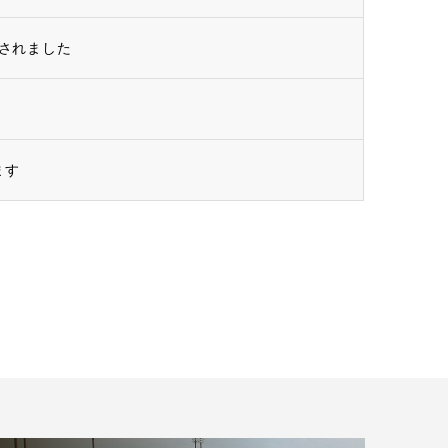
されました
ます